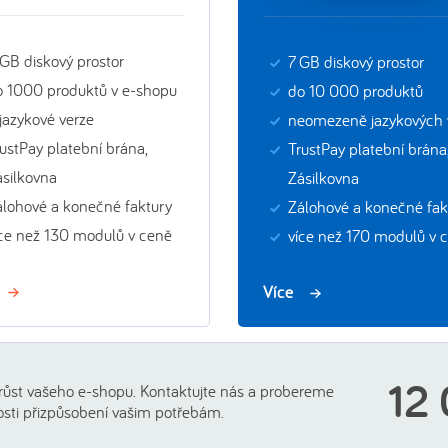
GB diskový prostor
7 GB diskový prostor
o 1000 produktů v e-shopu
do 10 000 produktů
jazykové verze
neomezeně jazykových v
ustPay platební brána,
TrustPay platební brána
ásilkovna
Zásilkovna
álohové a konečné faktury
Zálohové a konečné fak
íce než 130 modulů v ceně
více než 170 modulů v 
Více
12
 růst vašeho e-shopu. Kontaktujte nás a probereme
sti přizpůsobení vašim potřebám.