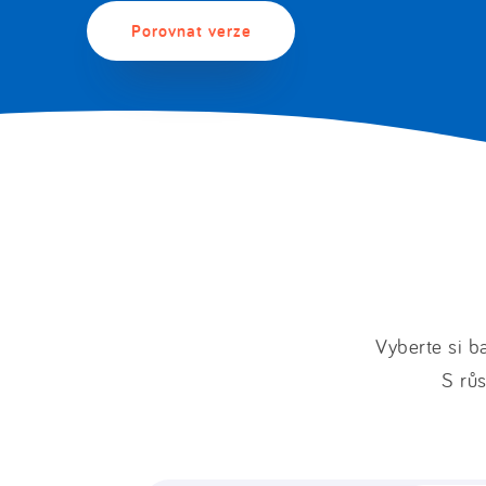
Porovnat verze
Vyberte si b
S růs