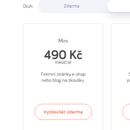
Druh:
Zdarma
Mini
490 Kč
měsíčně
Firemní stránky, e-shop
nebo blog na zkoušku.
p
Vyzkoušet zdarma