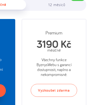
íčně
12 měsíců
Premium
č
3190 Kč
měsíčně
o
Všechny funkce
ByznysWebu s garancí
ní
dostupnosti, naplno a
nekompromisně.
Vyzkoušet zdarma