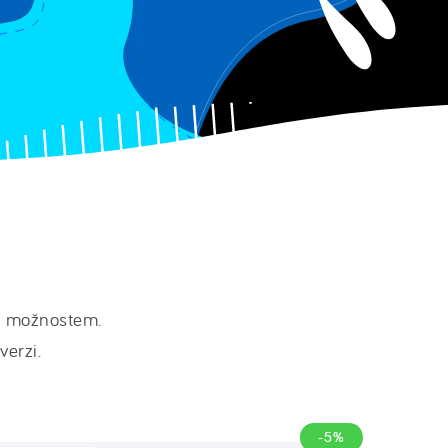
 a možnostem.
verzi.
-5%