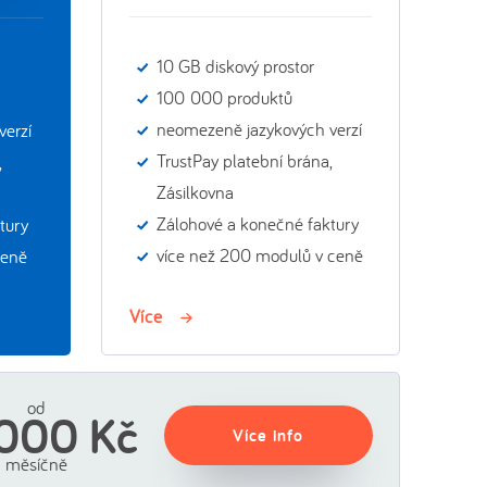
10 GB diskový prostor
100 000 produktů
neomezeně jazykových verzí
erzí
TrustPay platební brána,
,
Zásilkovna
Zálohové a konečné faktury
tury
více než 200 modulů v ceně
ceně
Více
od
 000 Kč
Více info
měsíčně