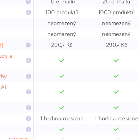
10 e-mailů
20 e-mailů
100 produktů
1000 produktů
neomezený
neomezený
neomezený
neomezený
z)
290,- Kč
290,- Kč
ody a
tby
(AI
1 hodina měsíčně
1 hodina měsíčně