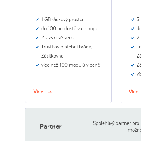
1 GB diskový prostor
3 
do 100 produktů v e-shopu
d
2 jazykové verze
2 
TrustPay platební brána,
Tr
Zásilkovna
Z
více než 100 modulů v ceně
Z
v
Více
Více
Spolehlivý partner pro
Partner
možno