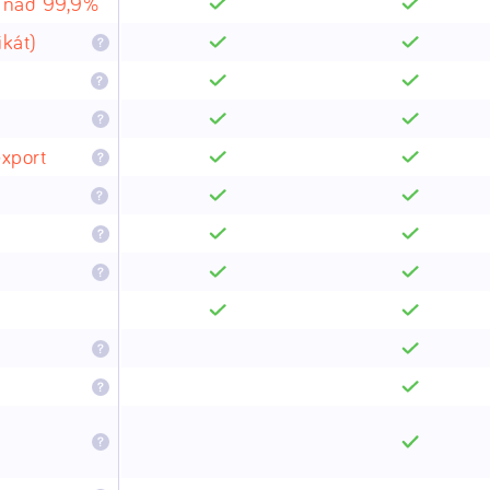
í nad 99,9%
ikát)
export