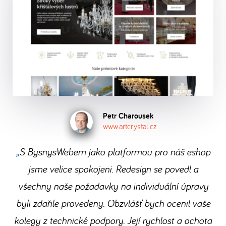
je
shopu
po
se
jazykových
ByznysWeb.cz. Vyřizujte
vaše
zdarma
dokončení
usaďte
verzí,
objednávky
soukromí
a
registrace.
a
kolik
v
a
přesvědčte
můžete
potřebujete,
e-
ochrana
se
hned
a
shopu
dat
sami,
začít
.
spravujte
bezstarostně
samozřejmostí.
co
Stačí
je
a
získáte
Petr Charousek
vám
v
rychle.
www.artcrystal.cz
přechodem
jen
jedné
na
S BysnysWebem jako platformou pro náš eshop
dobrý
administraci.
ByznysWeb.
jsme velice spokojeni. Redesign se povedl a
nápad,
Přečtěte
počítač
všechny naše požadavky na individuální úpravy
si,
a
jak
byli zdařile provedeny. Obzvlášť bych ocenil vaše
internet.
to
kolegy z technické podpory. Její rychlost a ochota