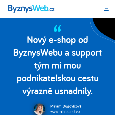
Menu
Nový e-shop od
a
ByznysWebu a support
e
tým mi mou
podnikatelskou cestu
výrazně usnadnily.
Miriam Dugovičová
www.miniplanet.eu