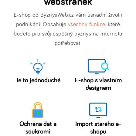
webstránek
E-shop od ByznysWeb.cz vám usnadní život i
podnikání. Obsahuje
všechny funkce
, které
budete pro svůj úspěšný byznys na internetu
potřebovat.
Je to jednoduché
E-shop s vlastním
designem
Spustit
Upravte
vlastní e-
si
e-
shop
shop
nebo
Ochrana dat a
Import starého e-
šablony
webové
soukromí
shopu