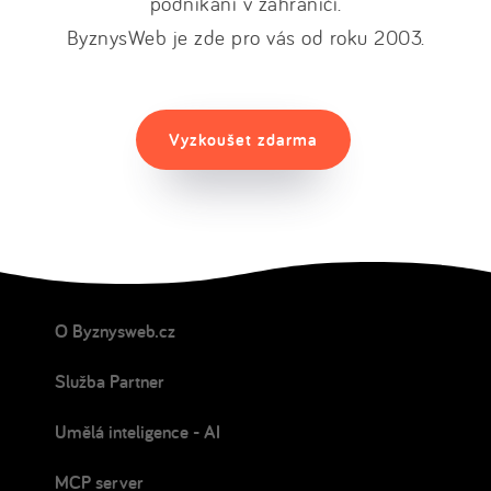
podnikání v zahraničí.
ByznysWeb je zde pro vás od roku 2003.
Vyzkoušet zdarma
O Byznysweb.cz
Služba Partner
Umělá inteligence - AI
MCP server