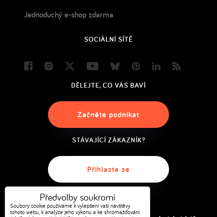
Jednoduchý e-shop zdarma
SOCIÁLNÍ SÍTĚ
Facebook
Instagram
Twitter
Youtube
Bluesky
Pinterest
LinkedIn
Blog
DĚLEJTE, CO VÁS BAVÍ
Začněte podnikat
STÁVAJÍCÍ ZÁKAZNÍK?
Přihlaste se
Předvolby soukromí
Soubory cookie používáme k vylepšení vaší návštěvy
tohoto webu, k analýze jeho výkonu a ke shromažďování