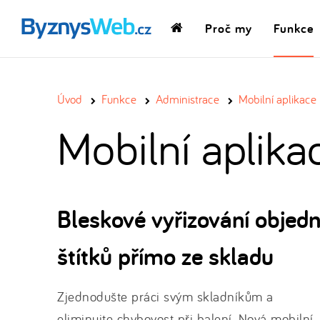
Proč my
Funkce
Domovská
stránka
Úvod
Funkce
Administrace
Mobilní aplikace
Mobilní aplika
Bleskové vyřizování objedn
štítků přímo ze skladu
Zjednodušte práci svým skladníkům a
eliminujte chybovost při balení. Nová mobilní