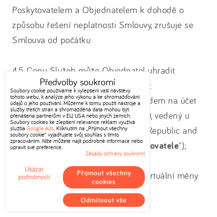
Poskytovatelem a Objednatelem k dohodě o
způsobu řešení neplatnosti Smlouvy, zrušuje se
Smlouva od počátku.
4.5 Cenu Služeb může Objednatel uhradit
Předvolby soukromí
Poskytovateli následujícími způsoby:
Soubory cookie používáme k vylepšení vaší návštěvy
tohoto webu, k analýze jeho výkonu a ke shromažďování
a) bezhotovostně bankovním převodem na účet
údajů o jeho používání. Můžeme k tomu použít nástroje a
služby třetích stran a shromážděná data mohou být
prodávajícího č. 1002224555/2700, vedený u
přenášena partnerům v EU, USA nebo jiných zemích.
Soubory cookies ke zlepšení relevance reklam využívá
služba
společnosti UniCredit Bank Czech Republic and
Google Ads
. Kliknutím na „Přijmout všechny
soubory cookie“ vyjadřujete svůj souhlas s tímto
zpracováním. Níže můžete najít podrobné informace nebo
Slovakia, a.s. (dále jen „
Účet Poskytovatele
");
upravit své preference.
Zásady ochrany soukromí
b) bezhotovostně platební kartou;
Ukázat
Přijmout všechny
c) bezhotovostně prostřednictvím virtuální měny
podrobnosti
cookies
Bitcoin, Ethereum.
Odmítnout vše