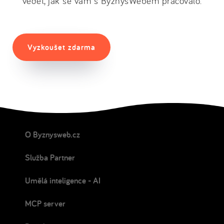
vědět, jak se vám s ByznysWebem pracovalo:
Vyzkoušet zdarma
O Byznysweb.cz
Služba Partner
Umělá inteligence - AI
MCP server