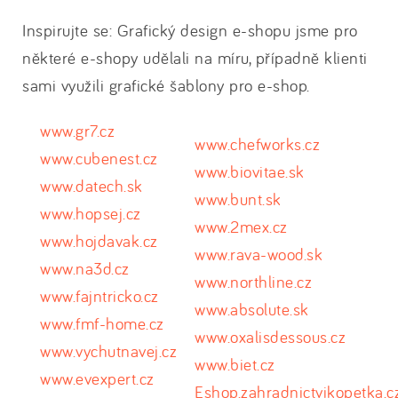
Inspirujte se: Grafický design e-shopu jsme pro
některé e-shopy udělali na míru, případně klienti
sami využili grafické šablony pro e-shop.
www.gr7.cz
www.chefworks.cz
www.cubenest.cz
www.biovitae.sk
www.datech.sk
www.bunt.sk
www.hopsej.cz
www.2mex.cz
www.hojdavak.cz
www.rava-wood.sk
www.na3d.cz
www.northline.cz
www.fajntricko.cz
www.absolute.sk
www.fmf-home.cz
www.oxalisdessous.cz
www.vychutnavej.cz
www.biet.cz
www.evexpert.cz
Eshop.zahradnictvikopetka.c