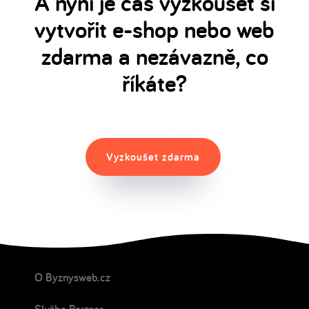
A nyní je čas vyzkoušet si
vytvořit e-shop nebo web
zdarma a nezávazně, co
říkáte?
Vyzkoušet zdarma
O Byznysweb.cz