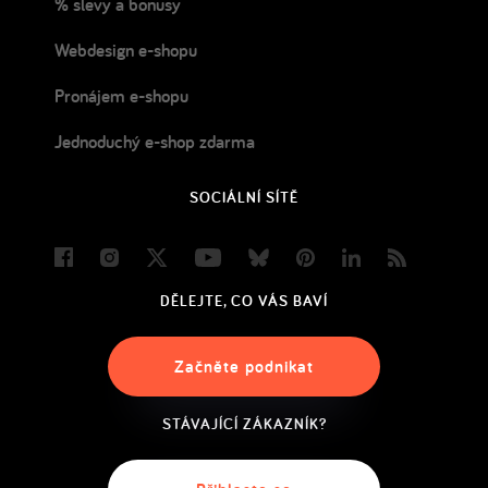
% slevy a bonusy
Webdesign e-shopu
Pronájem e-shopu
Jednoduchý e-shop zdarma
SOCIÁLNÍ SÍTĚ
Facebook
Instagram
Twitter
Youtube
Bluesky
Pinterest
LinkedIn
Blog
DĚLEJTE, CO VÁS BAVÍ
Začněte podnikat
STÁVAJÍCÍ ZÁKAZNÍK?