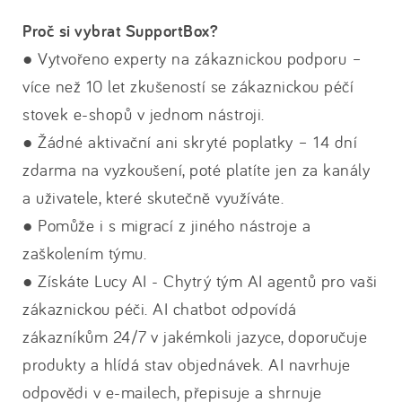
Proč si vybrat SupportBox?
● Vytvořeno experty na zákaznickou podporu –
více než 10 let zkušeností se zákaznickou péčí
stovek e-shopů v jednom nástroji.
● Žádné aktivační ani skryté poplatky – 14 dní
zdarma na vyzkoušení, poté platíte jen za kanály
a uživatele, které skutečně využíváte.
● Pomůže i s migrací z jiného nástroje a
zaškolením týmu.
● Získáte Lucy AI - Chytrý tým AI agentů pro vaši
zákaznickou péči. AI chatbot odpovídá
zákazníkům 24/7 v jakémkoli jazyce, doporučuje
produkty a hlídá stav objednávek. AI navrhuje
odpovědi v e-mailech, přepisuje a shrnuje