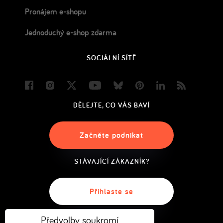
Pronájem e-shopu
Jednoduchý e-shop zdarma
SOCIÁLNÍ SÍTĚ
Facebook
Instagram
Twitter
Youtube
Bluesky
Pinterest
LinkedIn
Blog
DĚLEJTE, CO VÁS BAVÍ
Začněte podnikat
STÁVAJÍCÍ ZÁKAZNÍK?
Přihlaste se
Předvolby soukromí