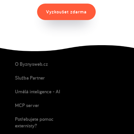
Vyzkoušet zdarma
O Byznysweb.cz
Služba Partner
Umělá inteligence - AI
MCP server
Potřebujete pomoc
externisty?