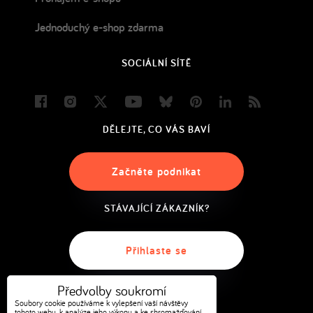
Jednoduchý e-shop zdarma
SOCIÁLNÍ SÍTĚ
Facebook
Instagram
Twitter
Youtube
Bluesky
Pinterest
LinkedIn
Blog
DĚLEJTE, CO VÁS BAVÍ
Začněte podnikat
STÁVAJÍCÍ ZÁKAZNÍK?
Přihlaste se
Předvolby soukromí
Soubory cookie používáme k vylepšení vaší návštěvy
tohoto webu, k analýze jeho výkonu a ke shromažďování