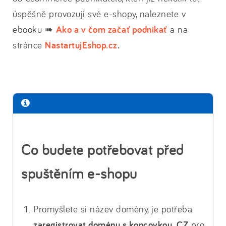
úspěšně provozují své e-shopy, naleznete v
ebooku ➠
Ako a v čom začať podnikať
a na
stránce
NastartujEshop.cz
.
Co budete potřebovat před
spuštěním e-shopu
Promyšlete si název domény, je potřeba
zaregistrovat doménu s koncovkou .CZ
pro