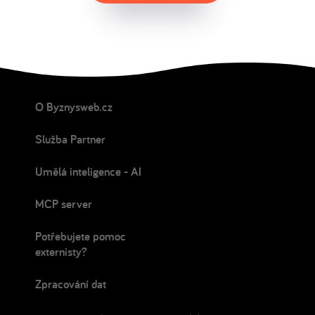
O Byznysweb.cz
Služba Partner
Umělá inteligence - AI
MCP server
Potřebujete pomoc
externisty?
Zpracování dat