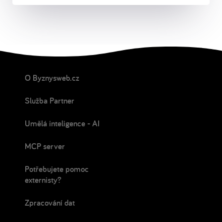
O Byznysweb.cz
Služba Partner
Umělá inteligence - AI
MCP server
Potřebujete pomoc
externisty?
Zpracování dat