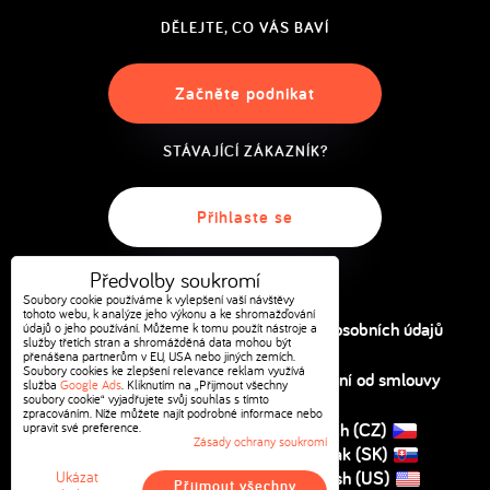
DĚLEJTE, CO VÁS BAVÍ
Začněte podnikat
STÁVAJÍCÍ ZÁKAZNÍK?
Přihlaste se
Předvolby soukromí
Soubory cookie používáme k vylepšení vaší návštěvy
tohoto webu, k analýze jeho výkonu a ke shromažďování
Předvolby soukromí
Ochrana osobních údajů
údajů o jeho používání. Můžeme k tomu použít nástroje a
služby třetích stran a shromážděná data mohou být
přenášena partnerům v EU, USA nebo jiných zemích.
Soubory cookies ke zlepšení relevance reklam využívá
Obchodní podmínky
Odstoupení od smlouvy
služba
Google Ads
. Kliknutím na „Přijmout všechny
soubory cookie“ vyjadřujete svůj souhlas s tímto
zpracováním. Níže můžete najít podrobné informace nebo
Kontakt
Czech (CZ)
upravit své preference.
Zásady ochrany soukromí
Slovak (SK)
English (US)
Ukázat
Přijmout všechny