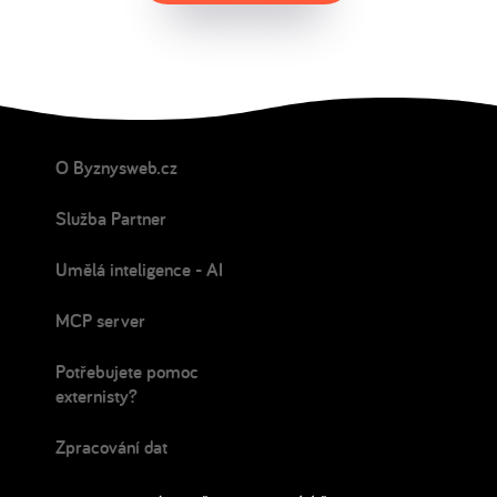
O Byznysweb.cz
Služba Partner
Umělá inteligence - AI
MCP server
Potřebujete pomoc
externisty?
Zpracování dat