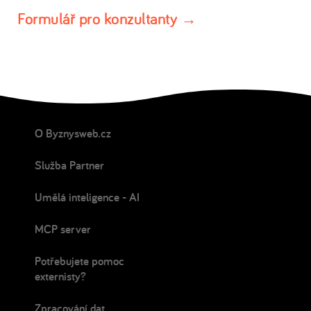
Formulář pro konzultanty →
O Byznysweb.cz
Služba Partner
Umělá inteligence - AI
MCP server
Potřebujete pomoc
externisty?
Zpracování dat