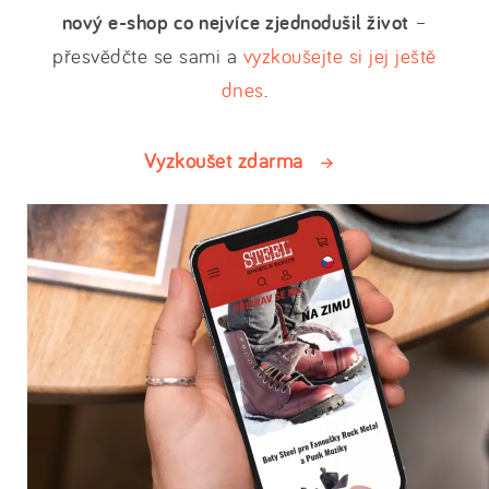
nový e-shop co nejvíce zjednodušil život
–
přesvědčte se sami a
vyzkoušejte si jej ještě
dnes
.
Vyzkoušet zdarma