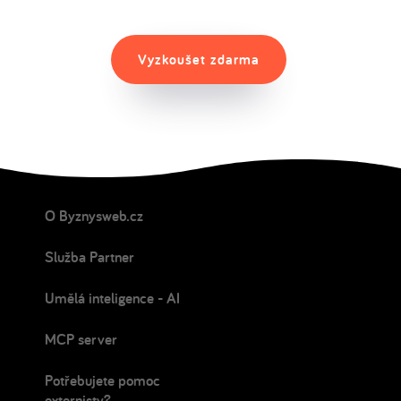
Vyzkoušet zdarma
O Byznysweb.cz
Služba Partner
Umělá inteligence - AI
MCP server
Potřebujete pomoc
externisty?