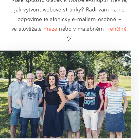
jak vytvořit webové stránky? Rádi vám na ně
odpovíme telefonicky, e-mailem, osobně –
ve stověžaté
Praze
nebo v malebném
Trenčíně
.
ツ