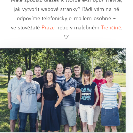
jak vytvořit webové stránky? Rádi vám na ně
odpovíme telefonicky, e-mailem, osobně –
ve stověžaté
Praze
nebo v malebném
Trenčíně
.
ツ