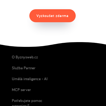
Vyzkoušet zdarma
O Byznysweb.cz
Služba Partner
Umělá inteligence - AI
MCP server
Potřebujete pomoc
externisty?