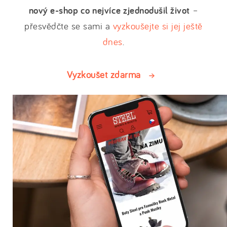
nový e-shop co nejvíce zjednodušil život
–
přesvědčte se sami a
vyzkoušejte si jej ještě
dnes
.
Vyzkoušet zdarma