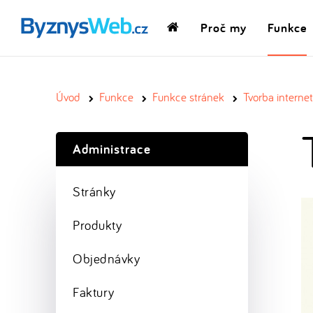
Proč my
Funkce
Domovská
stránka
Úvod
Funkce
Funkce stránek
Tvorba intern
Administrace
Stránky
Produkty
Objednávky
Faktury