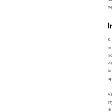
ne
I
K
ne
no
vi
ta
up
V
st
dí