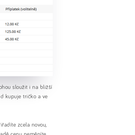
hou sloužit i na bližší
ad kupuje tričko a ve
iřadíte zcela novou,
padě cenu neměníte,