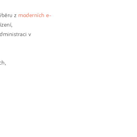
ýběru z
moderních e-
ízení,
dministraci v
ch,