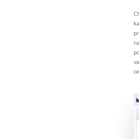
Ch
ka
pr
na
po
va
ce