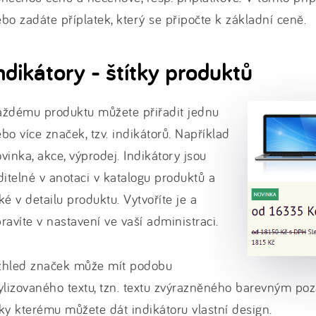
bo zadáte příplatek, který se připočte k základní ceně.
ndikátory - štítky produktů
aždému produktu můžete přiřadit jednu
bo více značek, tzv. indikátorů. Například
vinka, akce, výprodej. Indikátory jsou
ditelné v anotaci v katalogu produktů a
ké v detailu produktu. Vytvoříte je a
ravíte v nastavení ve vaší administraci.
zhled značek může mít podobu
ylizovaného textu, tzn. textu zvýrazněného barevným po
ky kterému můžete dát indikátoru vlastní design.