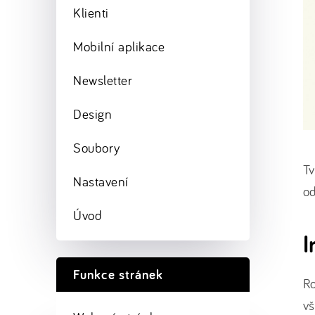
Klienti
Mobilní aplikace
Newsletter
Design
Soubory
Tv
Nastavení
o
Úvod
I
Funkce stránek
Ro
vš