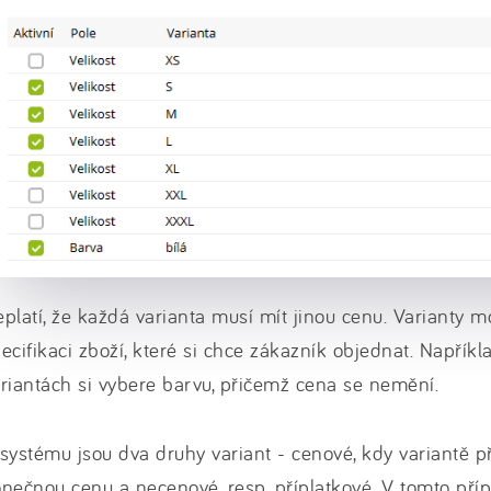
platí, že každá varianta musí mít jinou cenu. Varianty mo
ecifikaci zboží, které si chce zákazník objednat. Napříkl
riantách si vybere barvu, přičemž cena se nemění.
systému jsou dva druhy variant - cenové, kdy variantě př
nečnou cenu a necenové, resp. příplatkové. V tomto pří