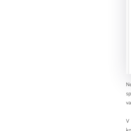
Ne
sp
va
V 
ko