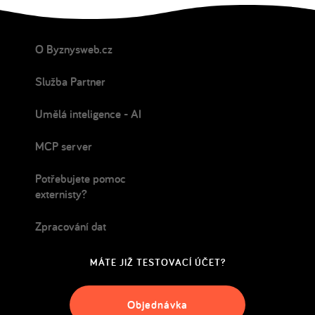
O Byznysweb.cz
Služba Partner
Umělá inteligence - AI
MCP server
Potřebujete pomoc
externisty?
Zpracování dat
MÁTE JIŽ TESTOVACÍ ÚČET?
Objednávka