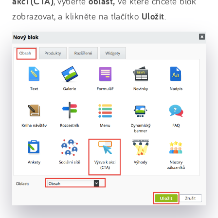
akci (CTA)
, vyberte
oblast,
ve které chcete blok
zobrazovat, a klikněte na tlačítko
Uložit
.