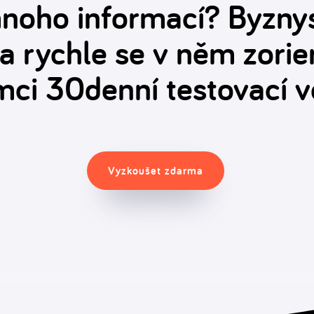
 mnoho informací? Byzny
í a rychle se v něm zorien
mci 30denní testovací v
Vyzkoušet zdarma