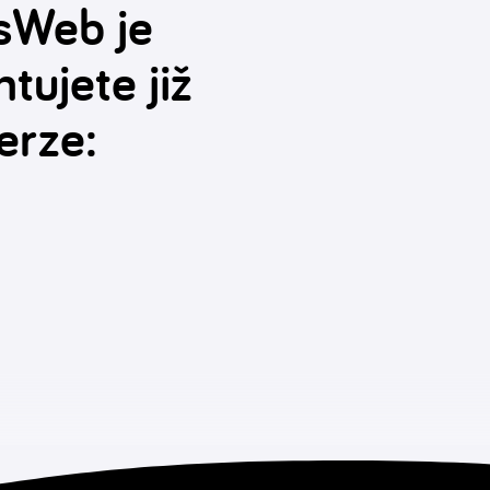
sWeb je
tujete již
erze: