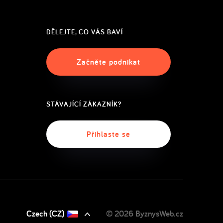
DĚLEJTE, CO VÁS BAVÍ
Začněte podnikat
STÁVAJÍCÍ ZÁKAZNÍK?
Přihlaste se
English
(US)
Slovak
(SK)
Czech (CZ)
© 2026 ByznysWeb.cz