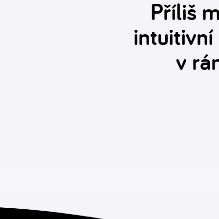
Příliš
intuitivn
v rá