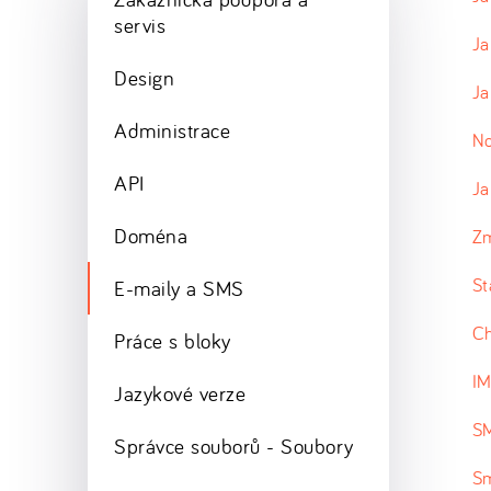
servis
Ja
Design
Ja
Administrace
No
API
Ja
Doména
Zm
St
E-maily a SMS
Ch
Práce s bloky
IM
Jazykové verze
S
Správce souborů - Soubory
Sm