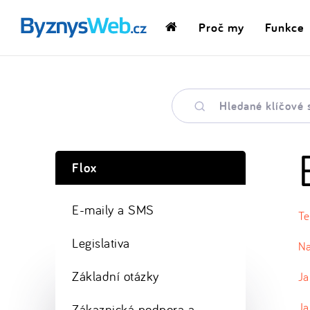
Proč my
Funkce
Domovská
stránka
Hledané
klíčové
slovo
Flox
E-maily a SMS
Te
Legislativa
Na
Základní otázky
Ja
Ja
Zákaznická podpora a