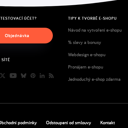
 TESTOVACÍ ÚČET?
TIPY K TVORBĚ E-SHOPU
Návod na vytvoření e-shopu
Objednávka
% slevy a bonusy
Webdesign e-shopu
 SÍTĚ
Pronájem e-shopu
book
nstagram
Twitter
Youtube
Bluesky
Pinterest
LinkedIn
Blog
Jednoduchý e-shop zdarma
Obchodní podmínky
Odstoupení od smlouvy
Kontakt