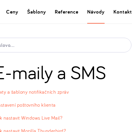
Ceny
Šablony
Reference
Návody
Kontakt
E-maily a SMS
xty a šablony notifikačních zpráv
stavení poštovního klienta
k nastavit Windows Live Mail?
k nastavit Mozilla Thunderbird?