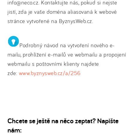
info@neco.cz. Kontaktujte nás, pokud si nejste
jistí, zda je vaše doména aliasovaná k webové
stránce vytvořené na ByznysWeb.cz.
Podrobný návod na vytvoření nového e-
mailu, prohlížení e-mailů ve webmailu a propojení
webmailu s poštovními klienty najdete
zde:
www.byznysweb.cz/a/256
Chcete se ještě na něco zeptat? Napište
nám: