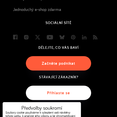
Jednoduchý e-shop zdarma
SOCIÁLNÍ SÍTĚ
Facebook
Instagram
Twitter
Youtube
Bluesky
Pinterest
LinkedIn
Blog
DĚLEJTE, CO VÁS BAVÍ
Začněte podnikat
STÁVAJÍCÍ ZÁKAZNÍK?
Přihlaste se
Předvolby soukromí
Soubory cookie používáme k vylepšení vaší návštěvy
tohoto webu, k analýze jeho výkonu a ke shromažďování