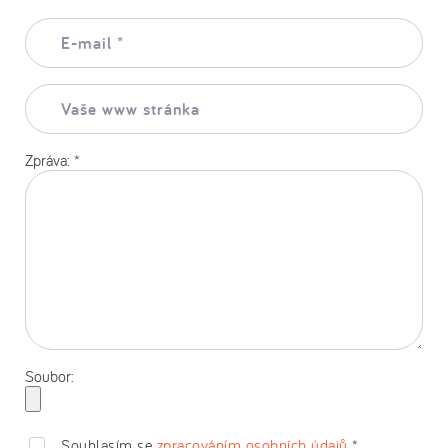
E-
mail:
*
Vaše
www
stránka:
Zpráva:
*
Soubor:
Souhlasím se
zpracováním osobních údajů
*