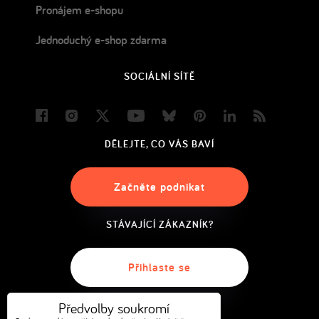
Pronájem e-shopu
Jednoduchý e-shop zdarma
SOCIÁLNÍ SÍTĚ
Facebook
Instagram
Twitter
Youtube
Bluesky
Pinterest
LinkedIn
Blog
DĚLEJTE, CO VÁS BAVÍ
Začněte podnikat
STÁVAJÍCÍ ZÁKAZNÍK?
Přihlaste se
Předvolby soukromí