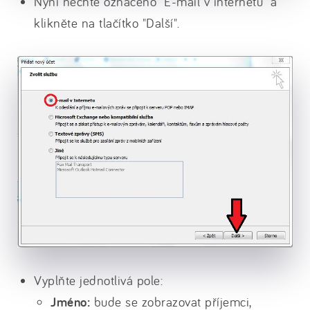
Nyní nechte označeno "E-mail v internetu" a
klikněte na tlačítko "Další".
Vyplňte jednotlivá pole:
Jméno:
bude se zobrazovat příjemci,