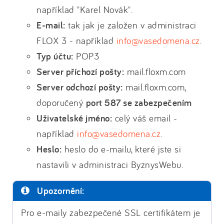
například "Karel Novák".
E-mail:
tak jak je založen v administraci
FLOX 3 - například
info@vasedomena.cz
.
Typ účtu:
POP3
Server příchozí pošty:
mail.floxm.com
Server odchozí pošty:
mail.floxm.com,
doporučený
port 587 se zabezpečením
Uživatelské jméno:
celý váš email -
například
info@vasedomena.cz
.
Heslo:
heslo do e-mailu, které jste si
nastavili v administraci ByznysWebu.
Upozornění:
Pro e-maily zabezpečené SSL certifikátem je