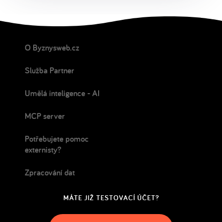
O Byznysweb.cz
Služba Partner
Umělá inteligence - AI
MCP server
Potřebujete pomoc
externisty?
Zpracování dat
MÁTE JIŽ TESTOVACÍ ÚČET?