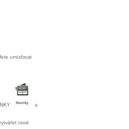
dete umísťovat
VINKY
a
ytvářet nové