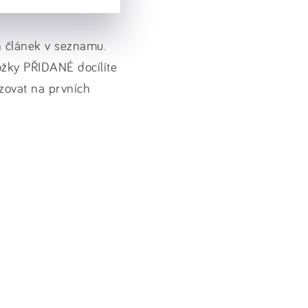
n článek v seznamu.
žky PŘIDANÉ docílíte
azovat na prvních