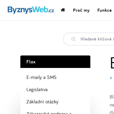
Proč my
Funkce
Domovská
stránka
Hledané
klíčové
slovo
Flox
E-maily a SMS
Legislativa
Bl
Základní otázky
ne
č
Zákaznická podpora a