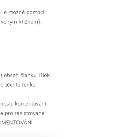
e je možné pomocí
rveným křížkem).
t obsah článku. Blok
 těchto funkcí
žnosti: komentování
 pro registrované;
 KOMENTOVÁNÍ.