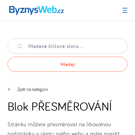
Menu
Hledané
klíčové
slovo
Hledej
Zpět na kategorii
Blok PŘESMĚROVÁNÍ
Stránku můžete přesměrovat na libovolnou
podstránku v rámci svého webu a máte rovněž