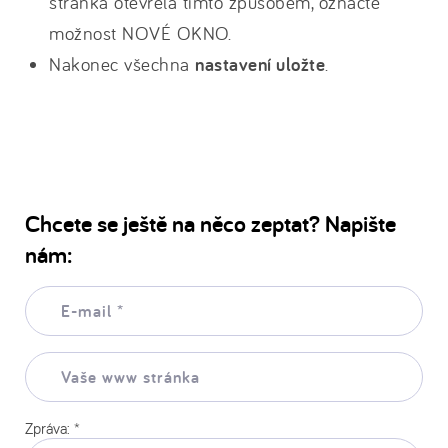
stránka otevřela tímto způsobem, označte
možnost NOVÉ OKNO.
Nakonec všechna
nastavení uložte
.
Chcete se ještě na něco zeptat? Napište
nám:
E-
mail:
*
Vaše
www
stránka:
Zpráva:
*