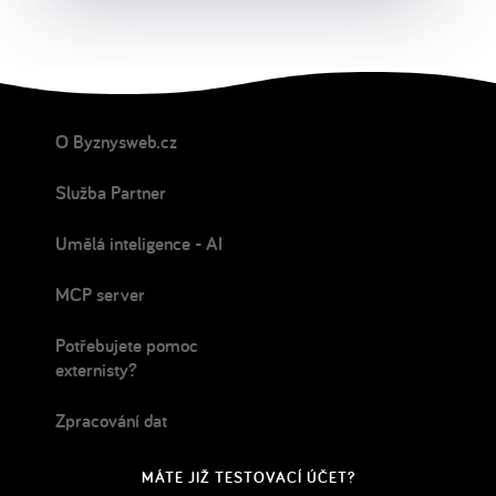
O Byznysweb.cz
Služba Partner
Umělá inteligence - AI
MCP server
Potřebujete pomoc
externisty?
Zpracování dat
MÁTE JIŽ TESTOVACÍ ÚČET?