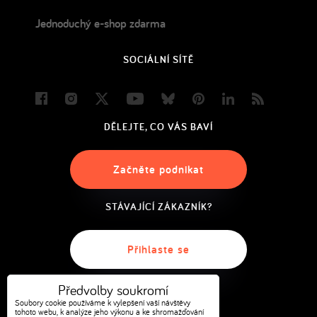
Jednoduchý e-shop zdarma
SOCIÁLNÍ SÍTĚ
Facebook
Instagram
Twitter
Youtube
Bluesky
Pinterest
LinkedIn
Blog
DĚLEJTE, CO VÁS BAVÍ
Začněte podnikat
STÁVAJÍCÍ ZÁKAZNÍK?
Přihlaste se
Předvolby soukromí
Soubory cookie používáme k vylepšení vaší návštěvy
tohoto webu, k analýze jeho výkonu a ke shromažďování