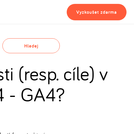
Vyzkoušet zdarma
Hledej
i (resp. cíle) v
4 - GA4?