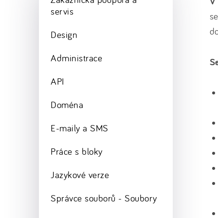
V 
servis
se
d
Design
Administrace
S
API
Doména
E-maily a SMS
Práce s bloky
Jazykové verze
Správce souborů - Soubory