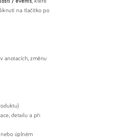
lostí / events
, které
iknutí na tlačítko po
u v anotacích, změnu
roduktu)
ce, detailu a při
u nebo úplném