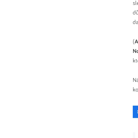
sl
dů
da
(
A
No
kt
Ná
ko