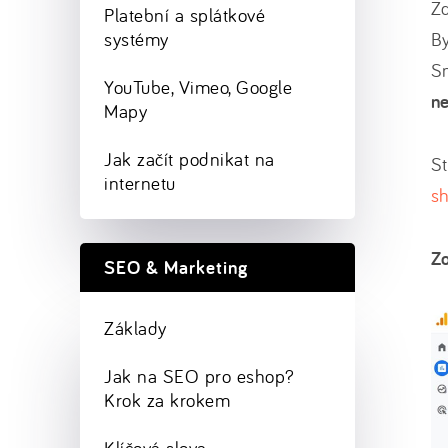
Zd
Platební a splátkové
systémy
B
S
YouTube, Vimeo, Google
ne
Mapy
Jak začít podnikat na
St
internetu
s
Zo
SEO & Marketing
Základy
Jak na SEO pro eshop?
Krok za krokem