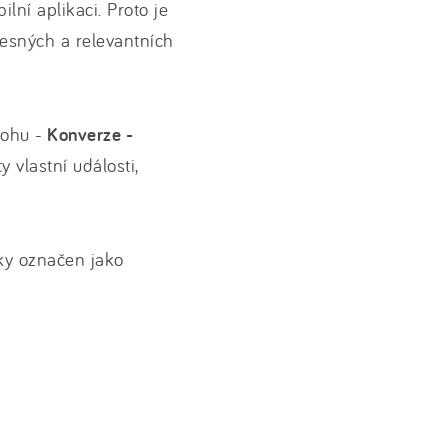
lní aplikaci. Proto je
řesných a relevantních
rohu -
Konverze -
 vlastní události,
ky označen jako