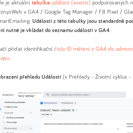
e je aktuální
tabulka
událostí (events)
podporovaných n
yznysWeb v GA4 / Google Tag Manager / FB Pixel / Glam
martEmailing.
Události z této tabulky jsou standardně 
ní nutné je vkládat do seznamu událostí v GA4
.
ačí přidat identifikační
číslo ID měření z GA4 do admini
hopu
.
brazení přehledu Události
(v Prehledy - Životní cyklus - 