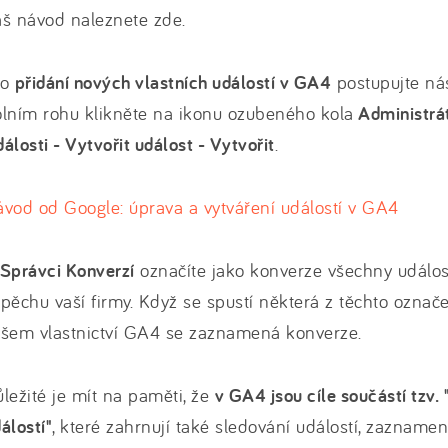
š návod naleznete zde.
ro
přidání nových vlastních událostí v GA4
postupujte ná
lním rohu klikněte na ikonu ozubeného kola
Administrát
álosti - Vytvořit událost - Vytvořit
.
vod od Google: úprava a vytváření událostí v GA4
Správci Konverzí
označíte jako konverze všechny události
pěchu vaší firmy. Když se spustí některá z těchto označe
ašem vlastnictví GA4 se zaznamená konverze.
ležité je mít na paměti, že
v GA4 jsou cíle součástí tzv.
álostí"
, které zahrnují také sledování událostí, zazname