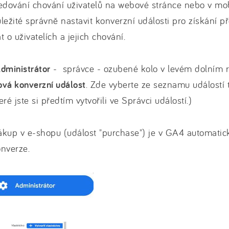
edování chování uživatelů na webové stránce nebo v mobi
ležité správně nastavit konverzní události pro získání p
t o uživatelích a jejich chování.
dministrátor
- správce - ozubené kolo v levém dolním 
vá konverzní událost
. Zde vyberte ze seznamu událostí ty
eré jste si předtím vytvořili ve Správci událostí.)
kup v e-shopu (událost "purchase") je v GA4 automatic
nverze.