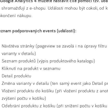
Google Analytics 4 můžete nastavit cíle pomocí tzv. udá
 shromažďují z e-shopu. Události mohou být cokoli, od kl
okončení nákupu.
eznam podporovaných events (událostí):
Návštěva stránky (pageview se zavolá i na úpravy filtr
varianty v detailu)
Seznam produktů (výpis produktového katalogu)
Kliknutí na produkt v seznamu
Detail produktu
Změna varianty v detailu (ten samý event jako Detail p
Vložení produktu do košíku (při vložení produktu z anota
zvýšení počtu v košíku)
Odebrání produktu z košíku (při snížení počtu v košík