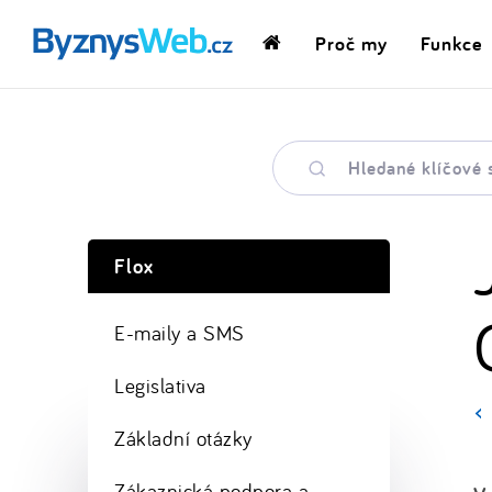
Proč my
Funkce
Domovská
stránka
Hledané
klíčové
slovo
Flox
E-maily a SMS
Legislativa
Základní otázky
Zákaznická podpora a