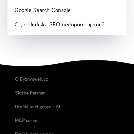
Google Search Console
Co, z hlediska SEO, nedoporučujeme?
O Byznysweb.cz
Služba Partner
Umělá inteligence - AI
MCP server