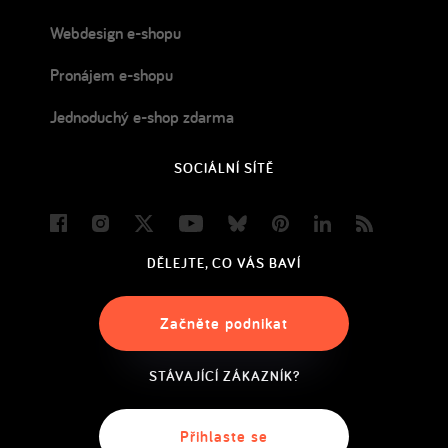
Webdesign e-shopu
Pronájem e-shopu
Jednoduchý e-shop zdarma
SOCIÁLNÍ SÍTĚ
Facebook
Instagram
Twitter
Youtube
Bluesky
Pinterest
LinkedIn
Blog
DĚLEJTE, CO VÁS BAVÍ
Začněte podnikat
STÁVAJÍCÍ ZÁKAZNÍK?
Přihlaste se