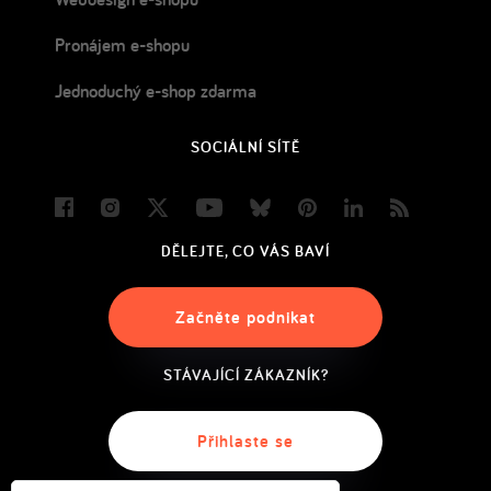
Pronájem e-shopu
Jednoduchý e-shop zdarma
SOCIÁLNÍ SÍTĚ
Facebook
Instagram
Twitter
Youtube
Bluesky
Pinterest
LinkedIn
Blog
DĚLEJTE, CO VÁS BAVÍ
Začněte podnikat
STÁVAJÍCÍ ZÁKAZNÍK?
Přihlaste se