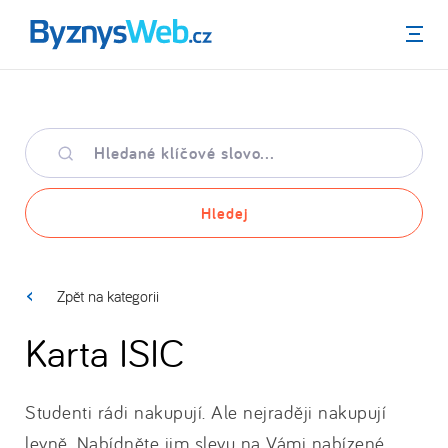
Menu
Hledané
klíčové
slovo
Hledej
Zpět na kategorii
Karta ISIC
Studenti rádi nakupují. Ale nejraději nakupují
levně. Nabídněte jim slevu na Vámi nabízené