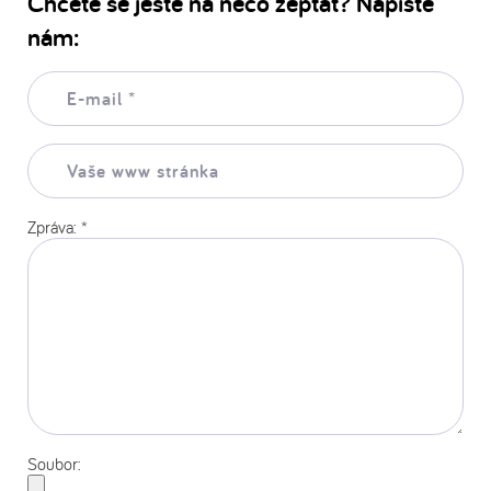
Chcete se ještě na něco zeptat? Napište
nám:
E-
mail:
*
Vaše
www
stránka:
Zpráva:
*
Soubor: