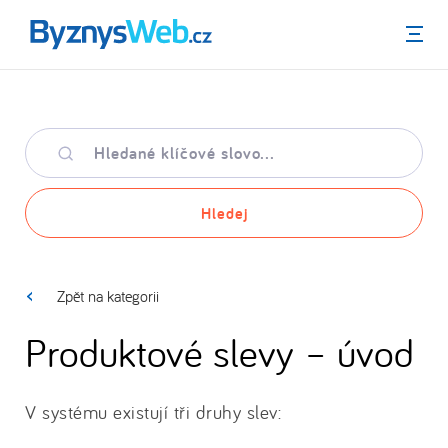
Menu
Hledané
klíčové
slovo
Hledej
Zpět na kategorii
Produktové slevy – úvod
V systému existují tři druhy slev: