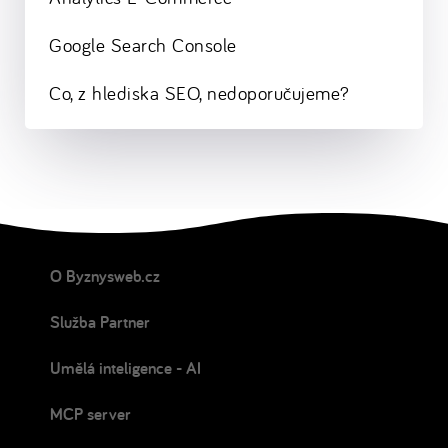
Google Search Console
Co, z hlediska SEO, nedoporučujeme?
O Byznysweb.cz
Služba Partner
Umělá inteligence - AI
MCP server