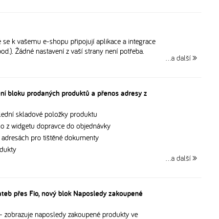
ré se k vašemu e-shopu připojují aplikace a integrace
pod.). Žádné nastavení z vaší strany není potřeba.
…a další
ení bloku prodaných produktů a přenos adresy z
slední skladové položky produktu
mo z widgetu dopravce do objednávky
v adresách pro tištěné dokumenty
dukty
…a další
ateb přes Fio, nový blok Naposledy zakoupené
- zobrazuje naposledy zakoupené produkty ve