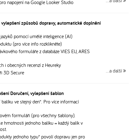
…a další
pro napojení na Google Looker Studio
, vylepšení způsobů dopravy, automatické doplnění
 jazyků pomocí umělé inteligence (AI)
uktu (pro více info rozklikněte)
ávkového formuláře z databáze VIES EU, ARES
h i obecných recenzí z Heureky
…a další
při 3D Secure
pšení Doručení, vylepšení šablon
balíku ve stejný den“. Pro více informací
vkovém formuláři (pro všechny šablony).
 hmotnosti jednoho balíku = každý balík v
ost.
odukty jednoho typu“ povolí dopravu jen pro