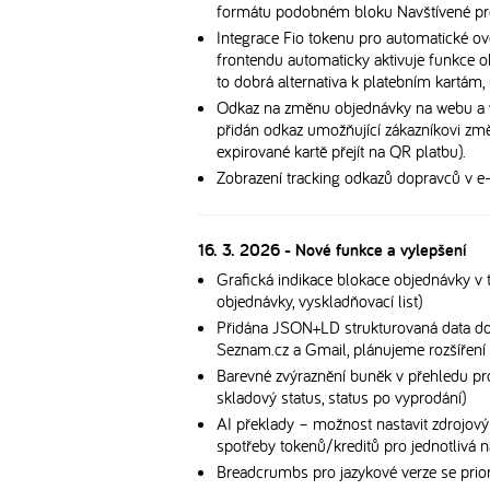
formátu podobném bloku Navštívené pr
Integrace Fio tokenu pro automatické ov
frontendu automaticky aktivuje funkce o
to dobrá alternativa k platebním kartám, u
Odkaz na změnu objednávky na webu a v
přidán odkaz umožňující zákazníkovi změ
expirované kartě přejít na QR platbu).
Zobrazení tracking odkazů dopravců v e
16. 3. 2026 - Nové funkce a vylepšení
Grafická indikace blokace objednávky v t
objednávky, vyskladňovací list)
Přidána JSON+LD strukturovaná data d
Seznam.cz a Gmail, plánujeme rozšíření i
Barevné zvýraznění buněk v přehledu pr
skladový status, status po vyprodání)
AI překlady – možnost nastavit zdrojový
spotřeby tokenů/kreditů pro jednotlivá n
Breadcrumbs pro jazykové verze se priori