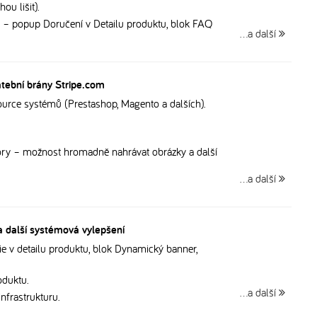
ou lišit).
h – popup Doručení v Detailu produktu, blok FAQ
…a další
atební brány Stripe.com
urce systémů (Prestashop, Magento a dalších).
ry – možnost hromadně nahrávat obrázky a další
…a další
 další systémová vylepšení
ie v detailu produktu, blok Dynamický banner,
oduktu.
…a další
nfrastrukturu.