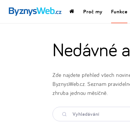
Proč my
Funkce
Domovská
stránka
Nedávné a
Zde najdete přehled všech novinek
ByznysWeb.cz. Seznam pravidelně
zhruba jednou měsíčně.