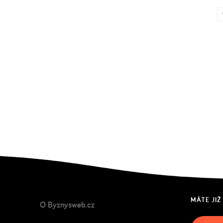
MÁTE JIŽ
O Byznysweb.cz