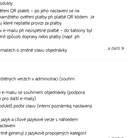
odukty.
ěření QR plateb – po jeho nastavení se na
kamžitého ověření platby při platbě QR kódem. Je
 které neplatíte provizi za platby.
 e-mailu při neúspěšné platbě – do šablony byl
nit způsob dopravy nebo platby (např. při
…a další
-mailech o změně stavu objednávky.
ištěných verzích v administraci (souhrn
o e-mailu se souhrnem objednávky (podpora
 pro další e-maily)
oduktů podle stavu (interní poznámka, nastavený
 jazyk a cílové jazykové verze s náhledem
astavení
tně generují z jazykově propojených kategorií