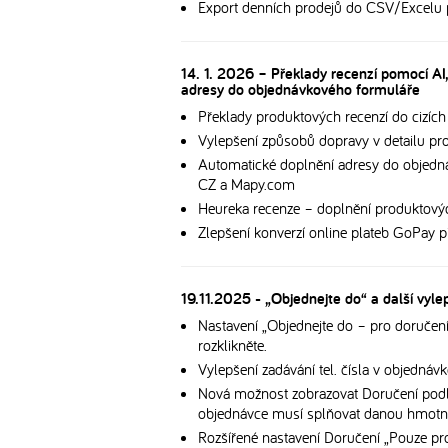
Export denních prodejů do CSV/Excelu 
14. 1. 2026 – Překlady recenzí pomocí AI
adresy do objednávkového formuláře
Překlady produktových recenzí do cizích
Vylepšení způsobů dopravy v detailu prod
Automatické doplnění adresy do objedn
CZ a Mapy.com
Heureka recenze – doplnění produktovýc
Zlepšení konverzí online plateb GoPay 
19.11.2025 - „Objednejte do“ a další vyle
Nastavení „Objednejte do – pro doručení 
rozklikněte.
Vylepšení zadávání tel. čísla v objedná
Nová možnost zobrazovat Doručení podle
objednávce musí splňovat danou hmotn
Rozšířené nastavení Doručení „Pouze pr