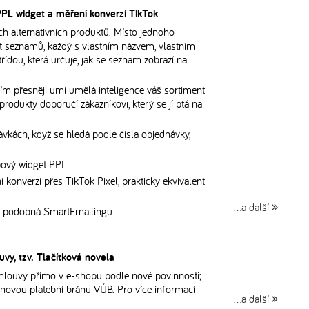
 PPL widget a měření konverzí TikTok
ch alternativních produktů. Místo jednoho
t seznamů, každý s vlastním názvem, vlastním
řídou, která určuje, jak se seznam zobrazí na
čím přesněji umí umělá inteligence váš sortiment
 produkty doporučí zákazníkovi, který se jí ptá na
vkách, když se hledá podle čísla objednávky,
ový widget PPL.
 konverzí přes TikTok Pixel, prakticky ekvivalent
…a další
ně podobná SmartEmailingu.
vy, tzv. Tlačítková novela
mlouvy přímo v e-shopu podle nové povinnosti;
 novou platební bránu VÚB. Pro více informací
…a další