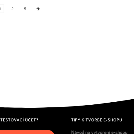
1
2
5
 TESTOVACÍ ÚČET?
TIPY K TVORBĚ E-SHOPU
Návod na vytvoření e-shopu