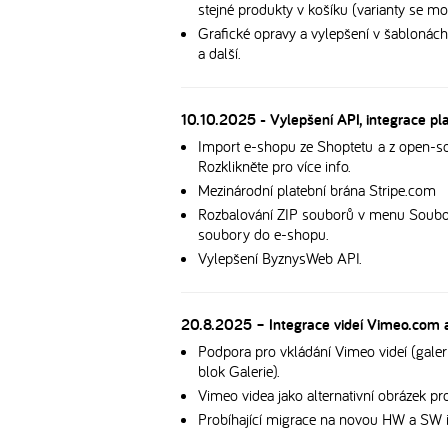
stejné produkty v košíku (varianty se moh
Grafické opravy a vylepšení v šablonác
a další.
10.10.2025 - Vylepšení API, integrace pl
Import e-shopu ze Shoptetu a z open-so
Rozklikněte pro více info.
Mezinárodní platební brána Stripe.com
Rozbalování ZIP souborů v menu Soubo
soubory do e-shopu.
Vylepšení ByznysWeb API.
20.8.2025 – Integrace videí Vimeo.com a
Podpora pro vkládání Vimeo videí (galer
blok Galerie).
Vimeo videa jako alternativní obrázek pr
Probíhající migrace na novou HW a SW i