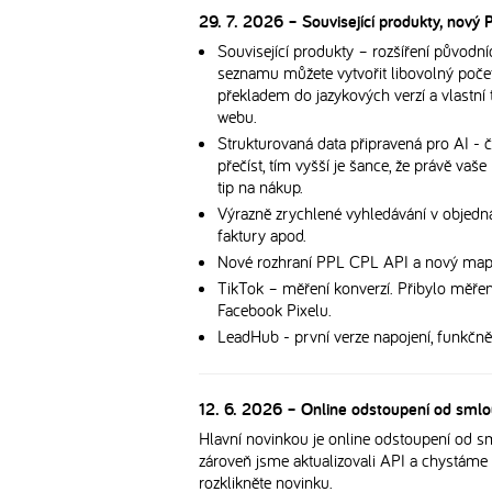
29. 7. 2026 – Související produkty, nový
Související produkty – rozšíření původní
seznamu můžete vytvořit libovolný poče
překladem do jazykových verzí a vlastní t
webu.
Strukturovaná data připravená pro AI - 
přečíst, tím vyšší je šance, že právě vaše
tip na nákup.
Výrazně zrychlené vyhledávání v objedná
faktury apod.
Nové rozhraní PPL CPL API a nový map
TikTok – měření konverzí. Přibylo měření
Facebook Pixelu.
LeadHub - první verze napojení, funkč
12. 6. 2026 – Online odstoupení od smlou
Hlavní novinkou je online odstoupení od s
zároveň jsme aktualizovali API a chystáme
rozklikněte novinku.