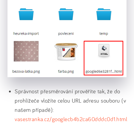
Správnost přesměrování prověříte tak, že do
prohlížeče vložíte celou URL adresu souboru (v
našem případě):
vasestranka.cz/googlecb4b2ca60dddc0d1.html