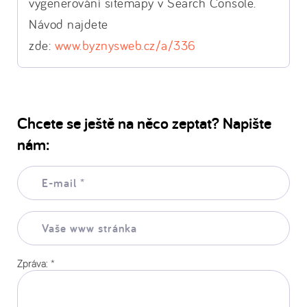
vygenerování sitemapy v Search Console.
Návod najdete
zde:
www.byznysweb.cz/a/336
Chcete se ještě na něco zeptat? Napište
nám:
E-
mail:
*
Vaše
www
stránka:
Zpráva:
*