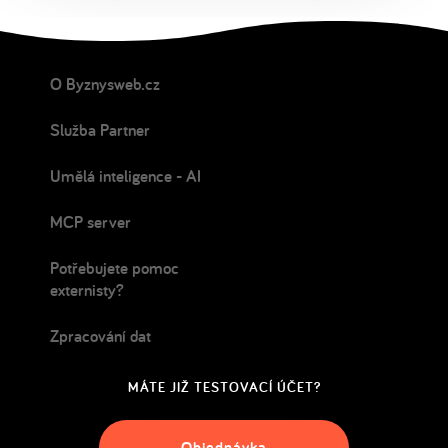
O Byznysweb.cz
Služba Partner
Umělá inteligence - AI
MCP server
Potřebujete pomoc
externisty?
Zpracování dat
MÁTE JIŽ TESTOVACÍ ÚČET?
Objednávka