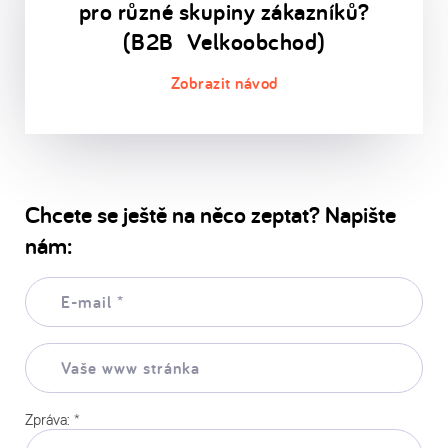
pro různé skupiny zákazníků?
(B2B Velkoobchod)
Chcete se ještě na něco zeptat? Napište
nám:
E-
mail:
*
Vaše
www
stránka:
Zpráva:
*