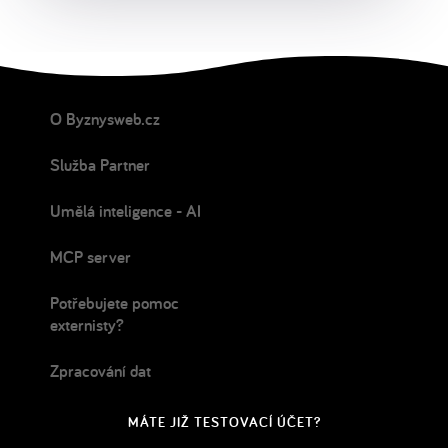
O Byznysweb.cz
Služba Partner
Umělá inteligence - AI
MCP server
Potřebujete pomoc
externisty?
Zpracování dat
MÁTE JIŽ TESTOVACÍ ÚČET?