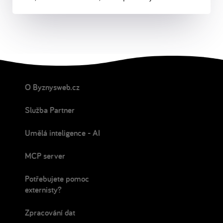
O Byznysweb.cz
Služba Partner
Umělá inteligence - AI
MCP server
Potřebujete pomoc
externisty?
Zpracování dat