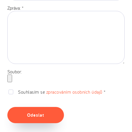
stránka:
Zpráva:
*
Soubor:
Souhlasím se
zpracováním osobních údajů
*
Odeslat