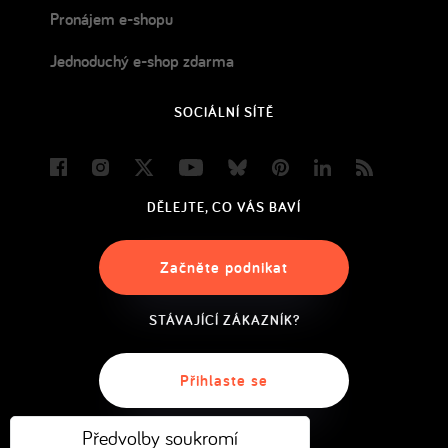
Pronájem e-shopu
Jednoduchý e-shop zdarma
SOCIÁLNÍ SÍTĚ
Facebook
Instagram
Twitter
Youtube
Bluesky
Pinterest
LinkedIn
Blog
DĚLEJTE, CO VÁS BAVÍ
Začněte podnikat
STÁVAJÍCÍ ZÁKAZNÍK?
Přihlaste se
Předvolby soukromí