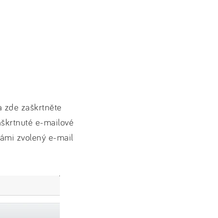
a zde zaškrtněte
aškrtnuté e-mailové
vámi zvolený e-mail