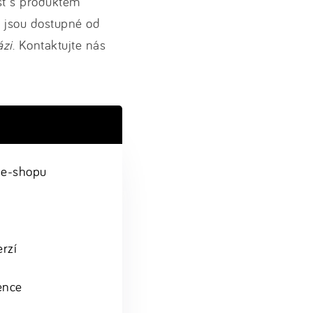
st s produktem
e jsou dostupné od
ázi
. Kontaktujte nás
i e-shopu
rzí
ence