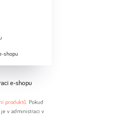
u
 e-shopu
raci e-shopu
í produktů
. Pokud
i je v administraci v