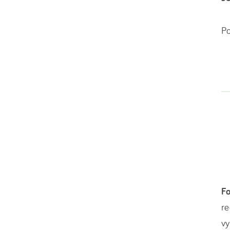
Po
Fo
re
vy