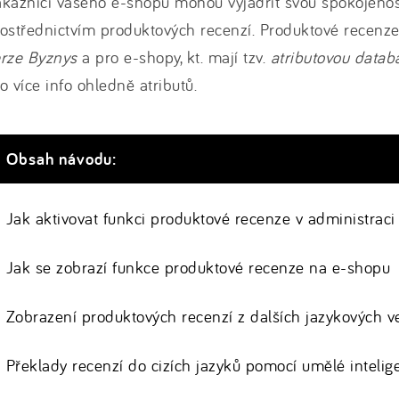
ákazníci vašeho e-shopu mohou vyjádřit svou spokojeno
ostřednictvím produktových recenzí. Produktové recenz
erze Byznys
a pro e-shopy, kt. mají tzv.
atributovou datab
o více info ohledně atributů.
Obsah návodu:
Jak aktivovat funkci produktové recenze v administrac
Jak se zobrazí funkce produktové recenze na e-shopu
Zobrazení produktových recenzí z dalších jazykových ve
Překlady recenzí do cizích jazyků pomocí umělé intelig