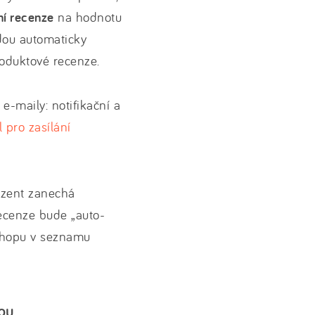
ní recenze
na hodnotu
dou automaticky
roduktové recenze.
e-maily: notifikační a
l pro zasílání
nzent zanechá
Recenze bude „auto-
-shopu v seznamu
opu