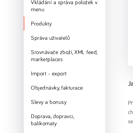
Vkládání a správa položek v
menu
Produkty
Správa uživatelů
Srovnávače zboží, XML feed,
marketplaces
Import - export
J
Objednávky, fakturace
Slevy a bonusy
Př
c
Doprava, dopravci,
s
balíkomaty