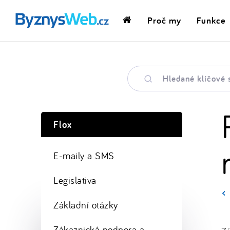
Proč my
Funkce
Domovská
stránka
Hledané
klíčové
slovo
Flox
E-maily a SMS
Legislativa
Základní otázky
Zákaznická podpora a