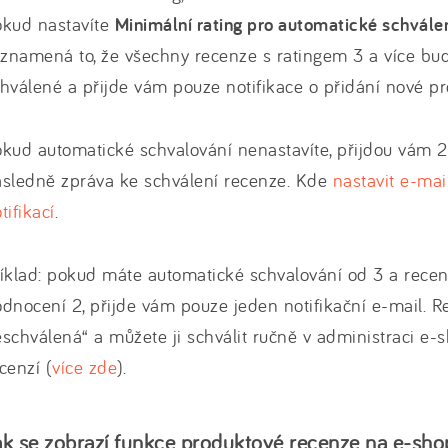
okud nastavíte
Minimální rating pro automatické schvále
 znamená to, že všechny recenze s ratingem 3 a více bu
hválené a přijde vám pouze notifikace o přidání nové p
kud automatické schvalování nenastavíte, přijdou vám 2 
ásledně zpráva ke schválení recenze. Kde
nastavit e-mai
tifikací
.
íklad: pokud máte automatické schvalování od 3 a rece
dnocení 2, přijde vám pouze jeden notifikační e-mail. 
schválená“ a můžete ji schválit ručně v administraci e
cenzí (
více zde
).
ak se zobrazí funkce produktové recenze na e-sh