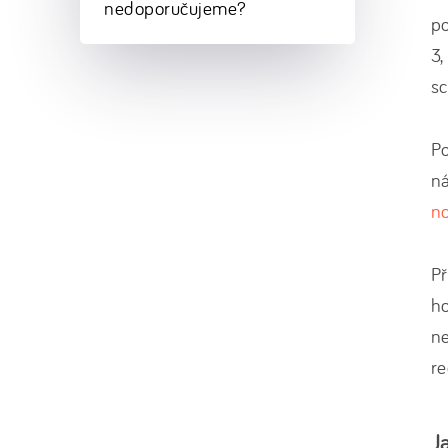
nedoporučujeme?
p
3,
sc
Po
n
no
Př
ho
ne
re
J