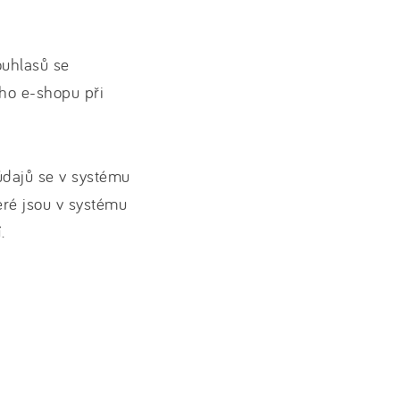
ouhlasů se
ho e-shopu při
údajů se v systému
eré jsou v systému
í
.