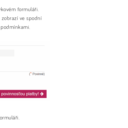
vkovém formuláři.
e zobrazí ve spodní
i podmínkami.
ormuláři.