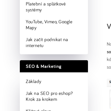
Platební a splátkové
systémy
YouTube, Vimeo, Google
V
Mapy
Jak začít podnikat na
No
internetu
s
kd
SEO & Marketing
so
Základy
Jak na SEO pro eshop?
Krok za krokem