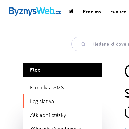
Proč my
Funkce
Domovská
stránka
Hledané
klíčové
slovo
Flox
E-maily a SMS
Legislativa
Základní otázky
Zákaznická podpora a