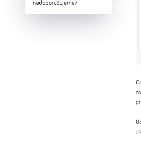
nedoporučujeme?
C
zo
pr
U
ak