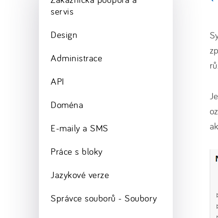
servis
Design
Sy
z
Administrace
rů
API
Je
Doména
oz
ak
E-maily a SMS
Práce s bloky
Jazykové verze
Správce souborů - Soubory