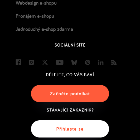
Webdesign e-shopu
Pronájem e-shopu
Jednoduchý e-shop zdarma
SOCIÁLNÍ SÍTĚ
Facebook
Instagram
Twitter
Youtube
Bluesky
Pinterest
LinkedIn
Blog
DĚLEJTE, CO VÁS BAVÍ
Začněte podnikat
STÁVAJÍCÍ ZÁKAZNÍK?
Přihlaste se