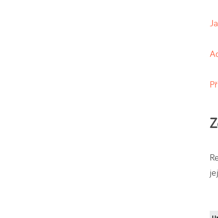
Ja
Ad
Př
Z
Re
je