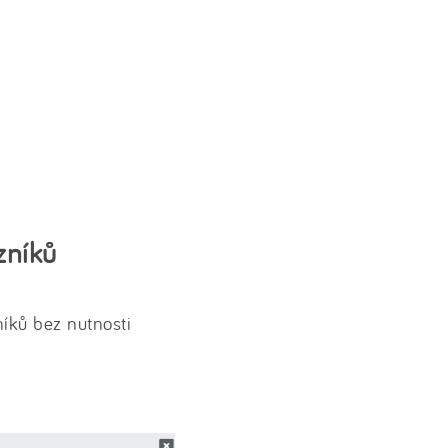
zníků
íků bez nutnosti