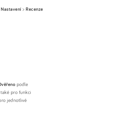
i
Nastavení
>
Recenze
Ověřeno
podle
í také pro funkci
ro jednotlivé