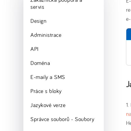
E
servis
re
e-
Design
Administrace
API
Doména
E-maily a SMS
J
Práce s bloky
1.
Jazykové verze
n
Správce souborů - Soubory
H