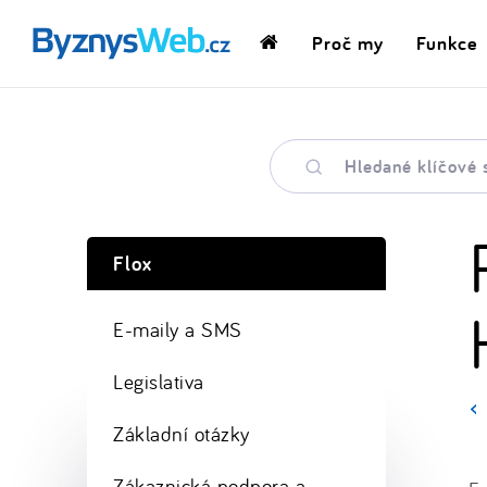
Proč my
Funkce
Domovská
stránka
Hledané
klíčové
slovo
Flox
E-maily a SMS
Legislativa
Základní otázky
Zákaznická podpora a