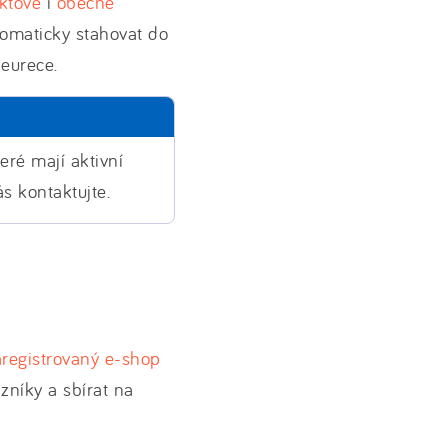
ktové
i
obecné
omaticky stahovat do
Heurece.
ré mají aktivní
ás kontaktujte.
aregistrovaný e-shop
zníky a sbírat na