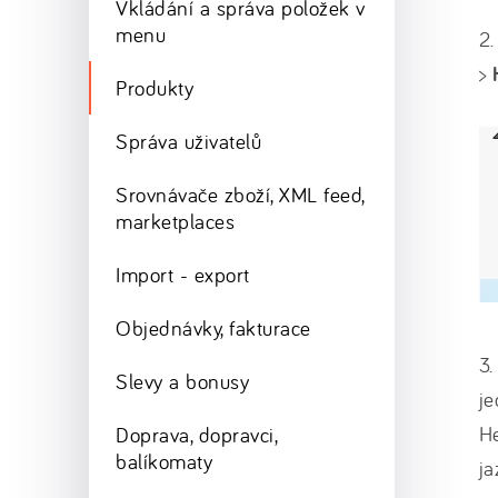
Vkládání a správa položek v
menu
2.
>
Produkty
Správa uživatelů
Srovnávače zboží, XML feed,
marketplaces
Import - export
Objednávky, fakturace
3.
Slevy a bonusy
je
He
Doprava, dopravci,
balíkomaty
ja