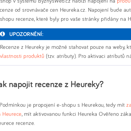
-shop v systému ByznysWeb.cz nabízí napojení na
produ
cenze od srovnávače cen Heureka.cz. Napojení bude aut
shopu recenze, které byly pro vaše stránky přidány na 
UPOZORNĚNÍ:
Recenze z Heureky je možné stahovat pouze na weby, kte
vlastnosti produktů
(tzv. atributy). Pro aktivaci atributů n
ak napojit recenze z Heureky?
 Podmínkou je propojení e-shopu s Heurekou, tedy mít
z
a Heurece
, mít aktivovanou funkci Heureka Ověřeno záka
eurece recenze.