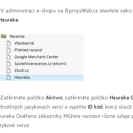
 V administraci e-shopu na ByznysWeb.cz otevřete sekc
Heureka
:
 Zaškrtněte políčko
Aktivní
, zaškrtněte políčko
Heureka 
dnotlivých jazykových verzí a vyplňte
ID kód
, který slouž
ureka Ověřeno zákazníky. Můžete nastavit různé údaje p
zykové verze.