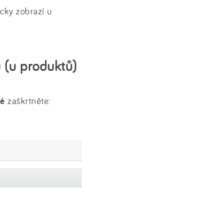
cky zobrazí u
 (u produktů)
né
zaškrtněte: