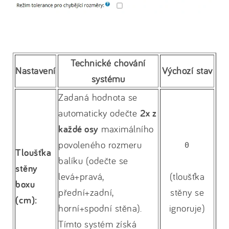
Technické chování
Nastavení
Výchozí stav
systému
Zadaná hodnota se
automaticky odečte
2x z
každé osy
maximálního
povoleného rozmeru
0
Tloušťka
balíku (odečte se
stěny
levá+pravá,
(tloušťka
boxu
přední+zadní,
stěny se
(cm):
horní+spodní stěna).
ignoruje)
Tímto systém získá