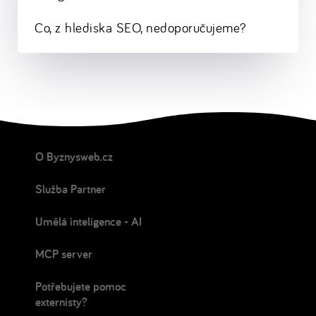
Co, z hlediska SEO, nedoporučujeme?
O Byznysweb.cz
Služba Partner
Umělá inteligence - AI
MCP server
Potřebujete pomoc
externisty?