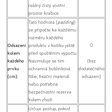
reálný čistý vnitřní
prostor krabice.
Tato hodnota (
padding
)
se připočte ke každému
rozměru každého
0
Odsazení
produktu v košíku ještě
kolem
před spuštěním výpočtu.
každého
Nasimuluje se tím
(bez
prvku
ochranná bublinková
dodatečného
(cm):
fólie, fixační materiál
odsazení)
nebo potřebná
bezpečnostní rezerva
kolem zboží.
Určuje postup, pokud