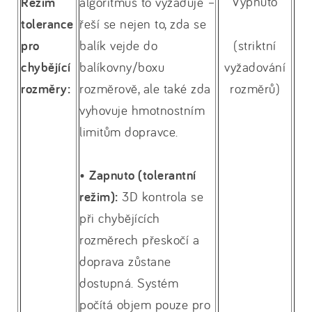
Vypnuto
Režim
algoritmus to vyžaduje –
tolerance
řeší se nejen to, zda se
pro
balík vejde do
(striktní
chybějící
balíkovny/boxu
vyžadování
rozměry:
rozměrově, ale také zda
rozměrů)
vyhovuje hmotnostním
limitům dopravce.
•
Zapnuto (tolerantní
režim):
3D kontrola se
při chybějících
rozměrech přeskočí a
doprava zůstane
dostupná. Systém
počítá objem pouze pro