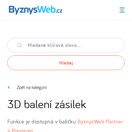
Menu
Hledané
klíčové
slovo
Hledej
Zpět na kategorii
3D balení zásilek
Funkce je dostupná v balíčku
ByznysWeb Partner
a Premium
.