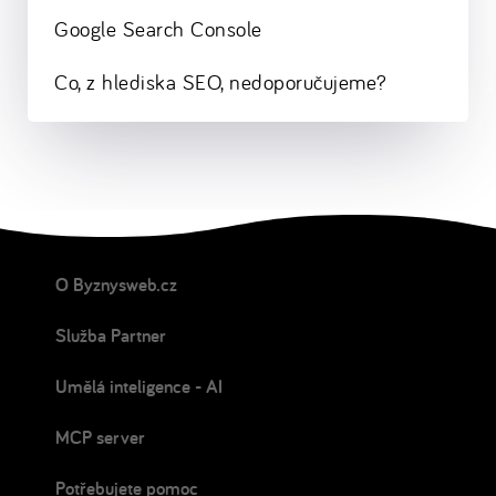
Google Search Console
Co, z hlediska SEO, nedoporučujeme?
O Byznysweb.cz
Služba Partner
Umělá inteligence - AI
MCP server
Potřebujete pomoc