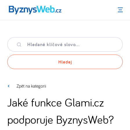
Menu
Hledané
klíčové
slovo
Hledej
Zpět na kategorii
Jaké funkce Glami.cz
podporuje ByznysWeb?