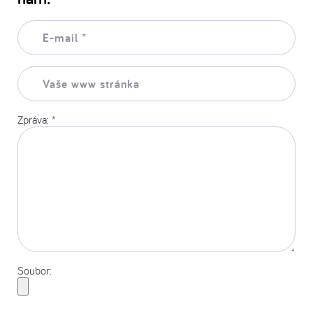
E-
mail:
*
Vaše
www
stránka:
Zpráva:
*
Soubor: