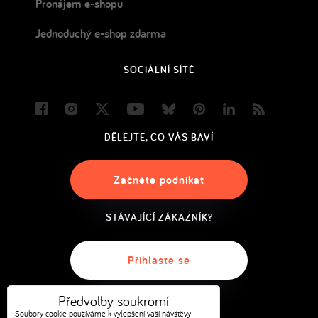
Pronájem e-shopu
Jednoduchý e-shop zdarma
SOCIÁLNÍ SÍTĚ
Facebook
Instagram
Twitter
Youtube
Bluesky
Pinterest
LinkedIn
Blog
DĚLEJTE, CO VÁS BAVÍ
Začněte podnikat
STÁVAJÍCÍ ZÁKAZNÍK?
Přihlaste se
Předvolby soukromí
Soubory cookie používáme k vylepšení vaší návštěvy