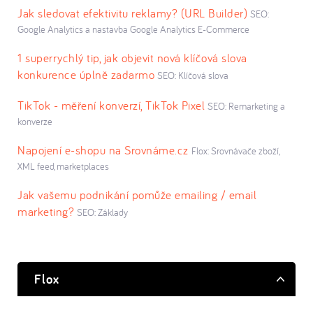
Jak sledovat efektivitu reklamy? (URL Builder)
SEO:
Google Analytics a nastavba Google Analytics E-Commerce
1 superrychlý tip, jak objevit nová klíčová slova
konkurence úplně zadarmo
SEO: Klíčová slova
TikTok - měření konverzí, TikTok Pixel
SEO: Remarketing a
konverze
Napojení e-shopu na Srovnáme.cz
Flox: Srovnávače zboží,
XML feed, marketplaces
Jak vašemu podnikání pomůže emailing / email
marketing?
SEO: Základy
Flox