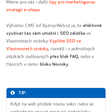
Máme pro vás i další
tipy pro marketingovou
strategii e-shopu
.
Výhodou CMS od ByznysWeb.cz je, že
efektivně
využívat čas vám umožní i SEO záložka
ve
Vlastnostech stránky.
Vyplňte SEO ve
Vlastnostech stránky
,
rovněž i v jednotlivých
otázkách zadávaných
přes blok FAQ,
nebo v
článcích v rámci
bloku Novinky.
TIP:
Když na web přidáte novou sekci nebo se
rozhodnete upravit existující podstránku,