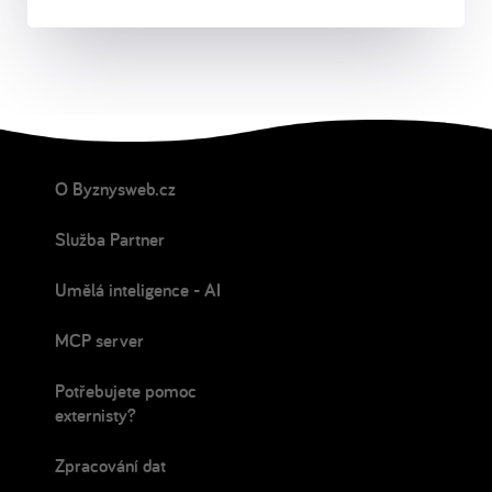
O Byznysweb.cz
Služba Partner
Umělá inteligence - AI
MCP server
Potřebujete pomoc
externisty?
Zpracování dat