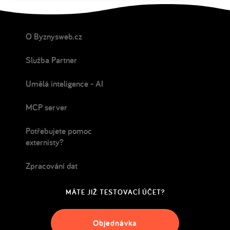
O Byznysweb.cz
Služba Partner
Umělá inteligence - AI
MCP server
Potřebujete pomoc
externisty?
Zpracování dat
MÁTE JIŽ TESTOVACÍ ÚČET?
Objednávka