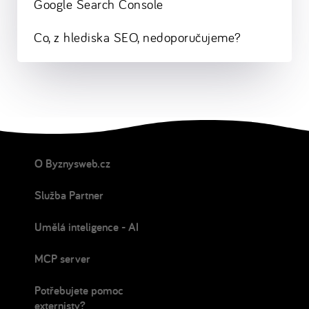
Google Search Console
Co, z hlediska SEO, nedoporučujeme?
O Byznysweb.cz
Služba Partner
Umělá inteligence - AI
MCP server
Potřebujete pomoc
externisty?