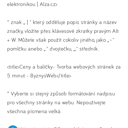
elektronikou | Alza.cz>
* znak „ | " který odděluje popis stránky a název
značky, vložíte přes klávesové zkratky pravým Alt
+ W. Můžete však použít cokoliv jiného, jako „–"
pomlčku anebo „:" dvojtečku, „;" středník.
<title>Ceny a balíčky- Tvorba webových stránek za
5 minut - ByznysWeb</title>
* Vyberte si stejný způsob formátování nadpisu
pro všechny stránky na webu. Nepoužívejte
všechna písmena velká.