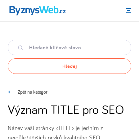
Menu
Hledané
klíčové
slovo
Hledej
Zpět na kategorii
Význam TITLE pro SEO
Název vaší stránky <TITLE> je jedním z
nejdůležitějších prvků kvalitního SEO.