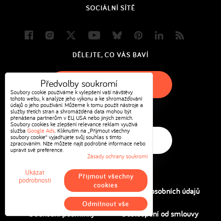
SOCIÁLNÍ SÍTĚ
Facebook
Instagram
Twitter
Youtube
Bluesky
Pinterest
LinkedIn
Blog
DĚLEJTE, CO VÁS BAVÍ
Předvolby soukromí
Začněte podnikat
Soubory cookie používáme k vylepšení vaší návštěvy
tohoto webu, k analýze jeho výkonu a ke shromažďování
údajů o jeho používání. Můžeme k tomu použít nástroje a
STÁVAJÍCÍ ZÁKAZNÍK?
služby třetích stran a shromážděná data mohou být
přenášena partnerům v EU, USA nebo jiných zemích.
Soubory cookies ke zlepšení relevance reklam využívá
služba
Google Ads
. Kliknutím na „Přijmout všechny
soubory cookie“ vyjadřujete svůj souhlas s tímto
Přihlaste se
zpracováním. Níže můžete najít podrobné informace nebo
upravit své preference.
Zásady ochrany soukromí
Ukázat
Přijmout všechny
podrobnosti
cookies
Předvolby soukromí
Ochrana osobních údajů
Odmítnout vše
Obchodní podmínky
Odstoupení od smlouvy