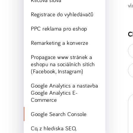
Klíčová slova
vl
Registrace do vyhledávačů
PPC reklama pro eshop
C
Remarketing a konverze
E-
ma
Propagace www stránek a
*
eshopu na sociálních sítích
Va
(Facebook, Instagram)
w
st
Google Analytics a nastavba
Google Analytics E-
Commerce
Google Search Console
Co, z hlediska SEO,