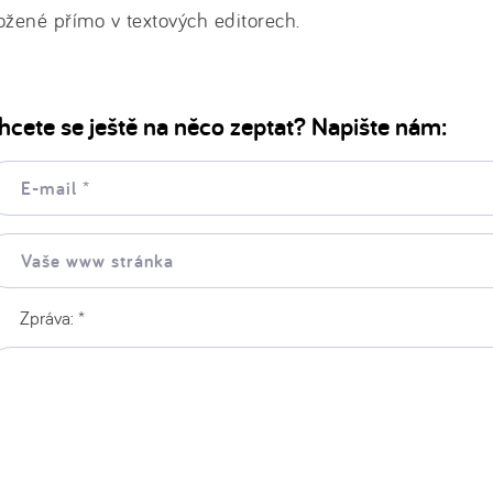
ožené přímo v textových editorech.
hcete se ještě na něco zeptat? Napište nám:
il:
še
ww
ránka:
Zpráva:
*