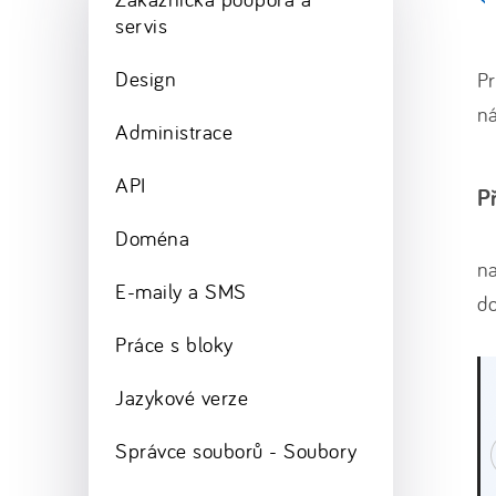
servis
Design
Pr
n
Administrace
API
P
Doména
na
E-maily a SMS
d
Práce s bloky
Jazykové verze
Správce souborů - Soubory