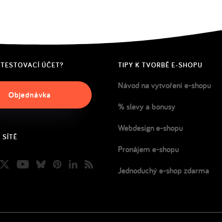
 TESTOVACÍ ÚČET?
TIPY K TVORBĚ E-SHOPU
Návod na vytvoření e-shopu
Objednávka
% slevy a bonusy
Webdesign e-shopu
 SÍTĚ
Pronájem e-shopu
book
nstagram
Twitter
Youtube
Bluesky
Pinterest
LinkedIn
Blog
Jednoduchý e-shop zdarma