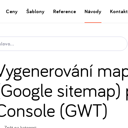
Ceny
Šablony
Reference
Návody
Kontakt
Vygenerování map
(Google sitemap) 
Console (GWT)
Zpět na kategorii