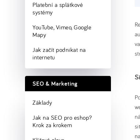
Platební a splátkové
systémy
R
YouTube, Vimeo, Google
au
Mapy
v
Jak začít podnikat na
s
internetu
S
SEO & Marketing
Po
Základy
we
ná
Jak na SEO pro eshop?
Krok za krokem
si
na