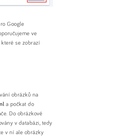
pro Google
doporučujeme ve
e které se zobrazí
ování obrázků na
ml
a počkat do
ače. Do obrázkové
ovány v databázi, tedy
e v ní ale obrázky