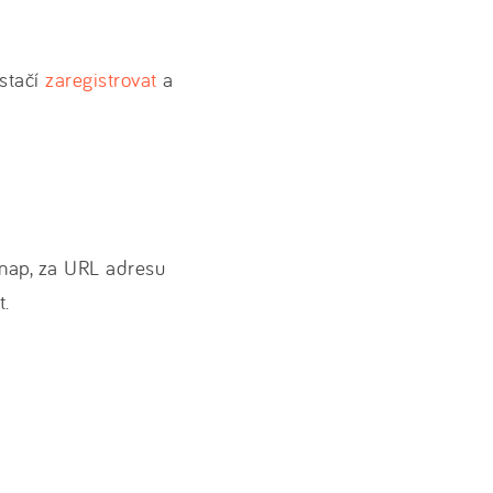
stačí
zaregistrovat
a
map, za URL adresu
t.