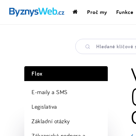
Proč my
Funkce
Domovská
stránka
Hledané
klíčové
slovo
Flox
E-maily a SMS
Legislativa
Základní otázky
Zákaznická podpora a