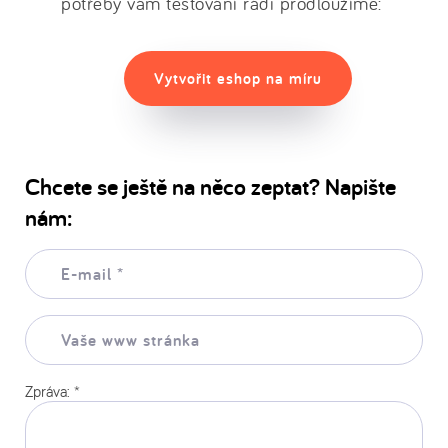
potřeby vám testování rádi prodloužíme:
Vytvořit eshop na míru
Chcete se ještě na něco zeptat? Napište
nám:
E-
mail:
*
Vaše
www
stránka:
Zpráva:
*