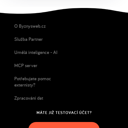
O Byznysweb.cz
Služba Partner
Umělá inteligence - AI
MCP server
Potřebujete pomoc
externisty?
Zpracování dat
MÁTE JIŽ TESTOVACÍ ÚČET?