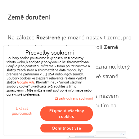
Země doručení
Na záložce
Rozšířené
je možné nastavit země, pro
které se má doprava zobrazovat v poli
Země
.
Předvolby soukromí
Soubory cookie používáme k vylepšení vaší návštěvy
tohoto webu, k analýze jeho výkonu a ke shromažďování
Zemi je možné přidat výběrem ze seznamu, který
údajů o jeho používání. Můžeme k tomu použít nástroje a
služby třetích stran a shromážděná data mohou být
přenášena partnerům v EU, USA nebo jiných zemích.
zobrazíte kliknutím na šipku na pravé straně.
Soubory cookies ke zlepšení relevance reklam využívá
služba
Google Ads
. Kliknutím na „Přijmout všechny
soubory cookie“ vyjadřujete svůj souhlas s tímto
zpracováním. Níže můžete najít podrobné informace nebo
upravit své preference.
Po přidání země se přidá obdélník s názvem
Zásady ochrany soukromí
země, který je možné odstranit kliknutím na
Ukázat
Přijmout všechny
podrobnosti
křížek vedle názvu země.
cookies
Odmítnout vše